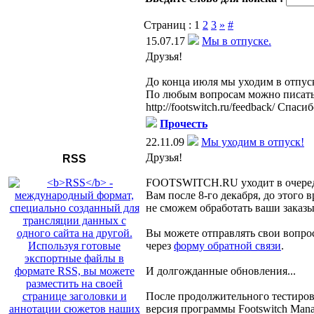
Страниц :
1
2
3
»
#
15.07.17
Мы в отпуске.
Друзья!
До конца июля мы уходим в отпус
По любым вопросам можно писать 
http://footswitch.ru/feedback/ Спа
Прочесть
22.11.09
Мы уходим в отпуск!
Друзья!
RSS
FOOTSWITCH.RU уходит в очередн
Вам после 8-го декабря, до этого 
не сможем обработать ваши заказы
Вы можете отправлять свои вопро
через
форму обратной связи
.
И долгожданные обновления...
После продолжительного тестиров
версия программы Footswitch Mana