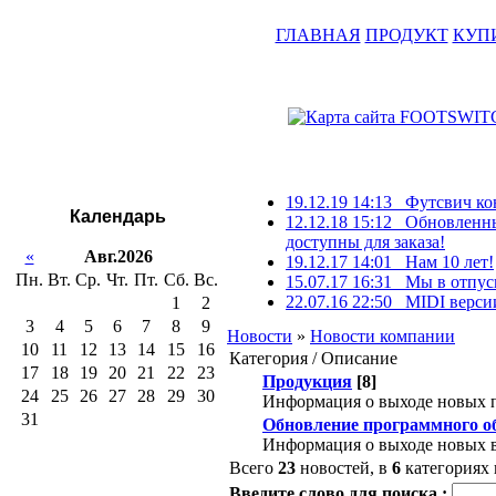
ГЛАВНАЯ
ПРОДУКТ
КУП
19.12.19 14:13 Футсвич к
Календарь
12.12.18 15:12 Обновленн
доступны для заказа!
«
Авг.2026
19.12.17 14:01 Нам 10 лет!
Пн.
Вт.
Ср.
Чт.
Пт.
Сб.
Вс.
15.07.17 16:31 Мы в отпус
22.07.16 22:50 MIDI верси
1
2
3
4
5
6
7
8
9
Новости
»
Новости компании
10
11
12
13
14
15
16
Категория / Описание
17
18
19
20
21
22
23
Продукция
[8]
24
25
26
27
28
29
30
Информация о выходе новых 
31
Обновление программного о
Информация о выходе новых в
Всего
23
новостей, в
6
категориях
Введите слово для поиска :