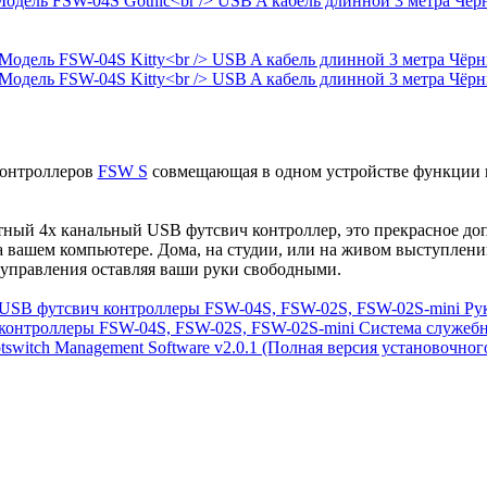
контроллеров
FSW S
совмещающая в одном устройстве функции 
тный 4х канальный USB футсвич контроллер, это прекрасное д
вашем компьютере. Дома, на студии, или на живом выступлении
управления оставляя ваши руки свободными.
USB футсвич контроллеры FSW-04S, FSW-02S, FSW-02S-mini Руко
онтроллеры FSW-04S, FSW-02S, FSW-02S-mini Система служебны
tswitch Management Software v2.0.1 (Полная версия установочног