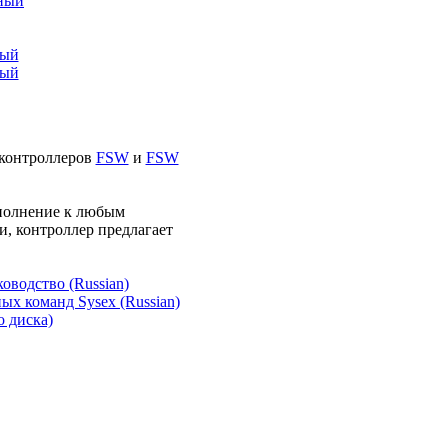
контроллеров
FSW
и
FSW
ополнение к любым
, контроллер предлагает
водство (Russian)
х команд Sysex (Russian)
о диска)